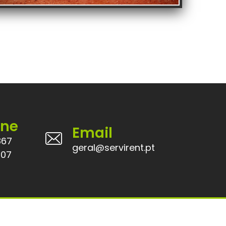
one
Email
867
geral@servirent.pt
207