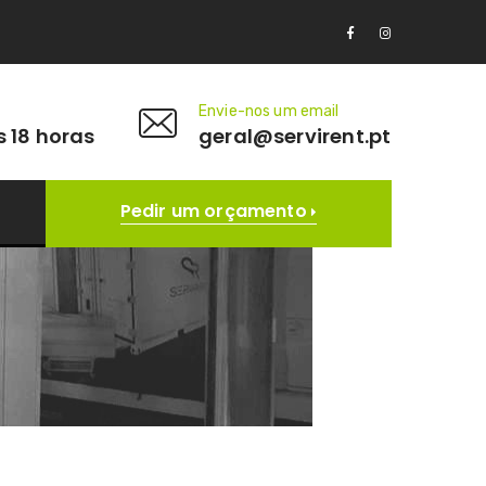
Envie-nos um email
s 18 horas
geral@servirent.pt
Pedir um orçamento