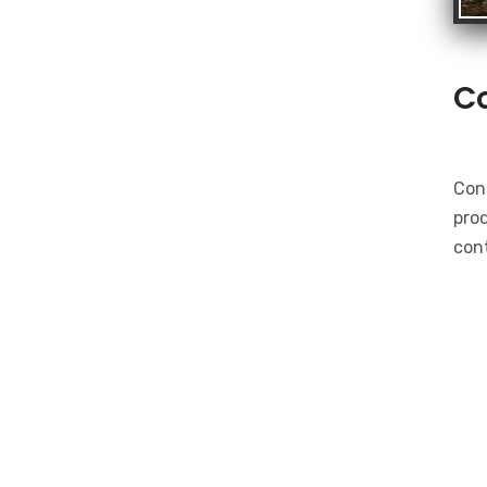
Co
Con
prod
con