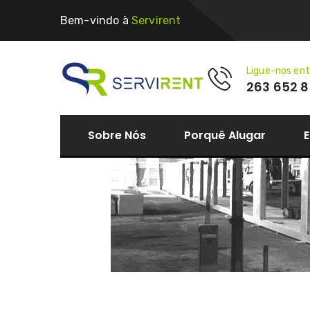
Bem-vindo à
Servirent
Ligue-nos ent
263 652 8
Sobre Nós
Porquê Alugar