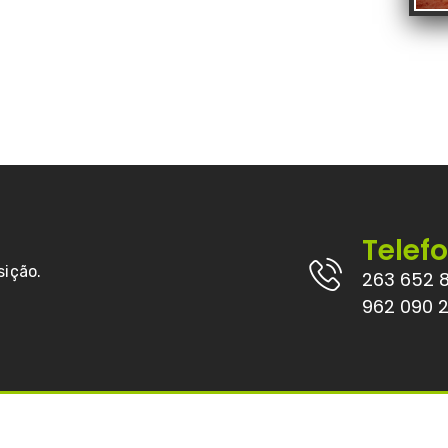
Telef
sição.
263 652 
962 090 