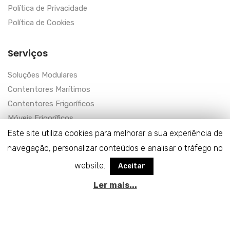
Política de Privacidade
Política de Cookies
Serviços
Soluções Modulares
Contentores Marítimos
Contentores Frigoríficos
Móveis Frigoríficos
Entre-Zonas Transportes Lda
Este site utiliza cookies para melhorar a sua experiência de
navegação, personalizar conteúdos e analisar o tráfego no
website.
Aceitar
Ler mais...
© Copyright Servirent 2023. Todos os direitos reservados
Desenvolvido por
Rimaware
&
Web10