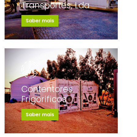
Transportes, Lda
Saber mais
Contentores
Frigorificos
Saber mais