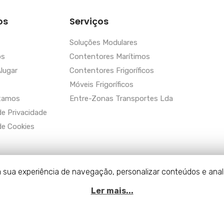
os
Serviços
Soluções Modulares
ós
Contentores Marítimos
lugar
Contentores Frigoríficos
Móveis Frigoríficos
tamos
Entre-Zonas Transportes Lda
de Privacidade
 de Cookies
r a sua experiência de navegação, personalizar conteúdos e anal
rvados
Ler mais...