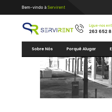
Bem-vindo à
Servirent
Ligue-nos ent
263 652 8
Sobre Nós
Porquê Alugar