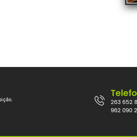
Telef
sição.
263 652 
962 090 