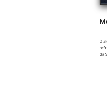
Mó
O a
refr
da 