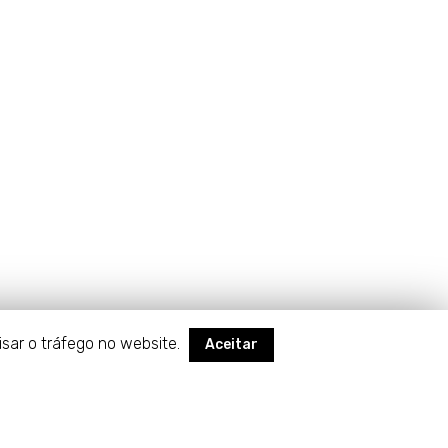
isar o tráfego no website.
Aceitar
Desenvolvido por
Rimaware
&
Web10