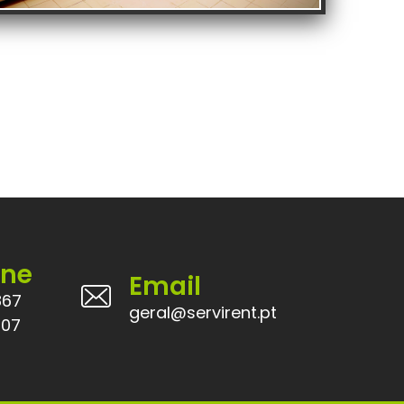
one
Email
867
geral@servirent.pt
207