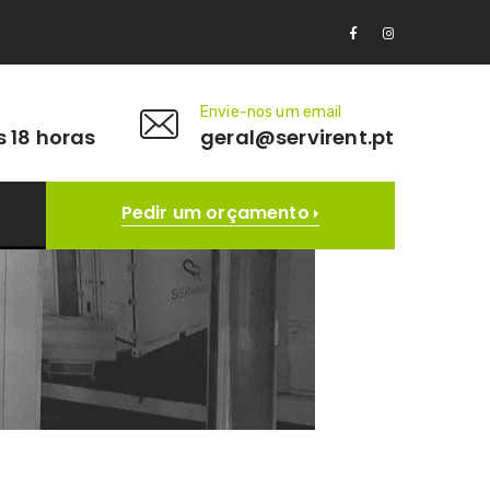
Envie-nos um email
s 18 horas
geral@servirent.pt
Pedir um orçamento